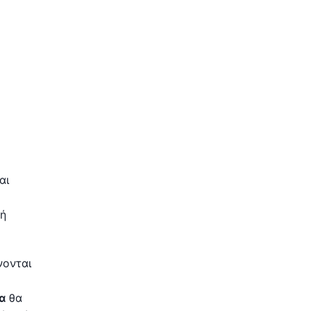
αι
κή
νονται
α
θα