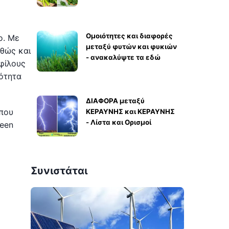
Ομοιότητες και διαφορές
ο. Με
μεταξύ φυτών και φυκιών
αθώς και
- ανακαλύψτε τα εδώ
 φίλους
ότητα
ΔΙΑΦΟΡΑ μεταξύ
όπου
ΚΕΡΑΥΝΗΣ και ΚΕΡΑΥΝΗΣ
- Λίστα και Ορισμοί
reen
Συνιστάται