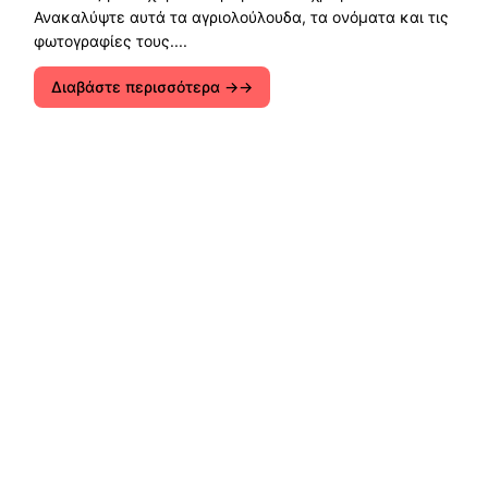
Ανακαλύψτε αυτά τα αγριολούλουδα, τα ονόματα και τις
φωτογραφίες τους....
Διαβάστε περισσότερα →
Εξερευνήστε οικολογικές λύσεις, βιώσιμη
ανάπτυξη και τρόπους διατήρησης της φύσης. Ας
ενώσουμε τις δυνάμεις μας για ένα καθαρότερο,