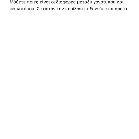
Μάθετε ποιες είναι οι διαφορές μεταξύ γονότυπου και
φαινοτύπου. Σε αυτήν την περίληψη, εξηγούμε επίσης τι
είναι ο γονότυπος και ο φαινότυπος, καθώς και
παρουσιάζουμε συγκεκριμένα παραδείγματα για το
καθένα....
Διαβάστε περισσότερα →
Εξερευνήστε οικολογικές λύσεις, βιώσιμη