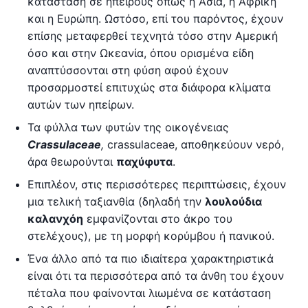
κατάσταση σε ηπείρους όπως η Ασία, η Αφρική
και η Ευρώπη. Ωστόσο, επί του παρόντος, έχουν
επίσης μεταφερθεί τεχνητά τόσο στην Αμερική
όσο και στην Ωκεανία, όπου ορισμένα είδη
αναπτύσσονται στη φύση αφού έχουν
προσαρμοστεί επιτυχώς στα διάφορα κλίματα
αυτών των ηπείρων.
Τα φύλλα των φυτών της οικογένειας
Crassulaceae
,
crassulaceae, αποθηκεύουν νερό,
άρα θεωρούνται
παχύφυτα
.
Επιπλέον, στις περισσότερες περιπτώσεις, έχουν
μια τελική ταξιανθία (δηλαδή την
λουλούδια
καλανχόη
εμφανίζονται στο άκρο του
στελέχους), με τη μορφή κορύμβου ή πανικού.
Ένα άλλο από τα πιο ιδιαίτερα χαρακτηριστικά
είναι ότι τα περισσότερα από τα άνθη του έχουν
πέταλα που φαίνονται λιωμένα σε κατάσταση