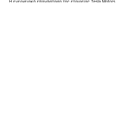
Η ενεργειακή επανάσταση της εταιρείας Tesla Motors.
Τα πρώτα ηλιακά πάνελ καμουφλαρισμένα σε πλακάκια
δημιουργώντας στέγη - καμουφλαρισμένη ηλιακή στέγη
για σπίτια...
Διαβάστε περισσότερα →
Εξερευνήστε οικολογικές λύσεις, βιώσιμη
ανάπτυξη και τρόπους διατήρησης της φύσης. Ας