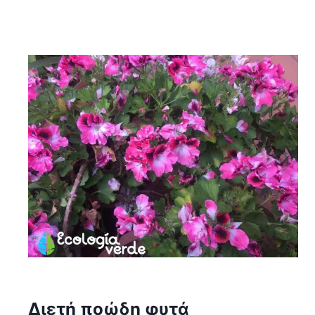
Διετή ποώδη φυτά