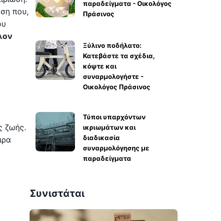
παραδείγματα - Οικολόγος
ση που,
Πράσινος
ου
λον
Ξύλινο ποδήλατο:
Κατεβάστε τα σχέδια,
κόψτε και
συναρμολογήστε -
Οικολόγος Πράσινος
Τύποι υπαρχόντων
ς ζωής.
ικριωμάτων και
διαδικασία
ιρα
συναρμολόγησης με
παραδείγματα
Συνιστάται