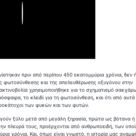
Play
ίστηκαν πριν από περίπου 450 εκατομμύρια χρόνια, δεν 
της φωτοσύνθεσης και της απελευθέρωσης οξυγόνου στην
κή ακτινοβολία χρησιμοποιήθηκε για το σχηματισμό σακχάρ
μόσφαιρα, το κλειδί για τη φωτοσύνθεση, και ότι από αυτά
προκάτοχοι των φυκών και των φυτών.
υργούν ξύλο μετά από μεγάλη ξηρασία, πρώτα ως βότανα ή
την πλευρά τους, προέρχονται από ανθρωποειδή, των οπο
ρια χρόνια. Και, όπως είναι γνωστό, η ιστορία μας αναμφ