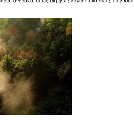
θρες άνθρακα, όπως ακριβώς κάνει ο ωκεανός, επιβραδύν