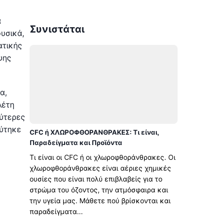
α
Συνιστάται
υσικά,
ατικής
ψης
α,
λέτη
λύτερες
εύτηκε
CFC ή ΧΛΩΡΟΦΘΟΡΑΝΘΡΑΚΕΣ: Τι είναι,
Παραδείγματα και Προϊόντα
Τι είναι οι CFC ή οι χλωροφθοράνθρακες. Οι
χλωροφθοράνθρακες είναι αέριες χημικές
ουσίες που είναι πολύ επιβλαβείς για το
στρώμα του όζοντος, την ατμόσφαιρα και
την υγεία μας. Μάθετε πού βρίσκονται και
παραδείγματα...