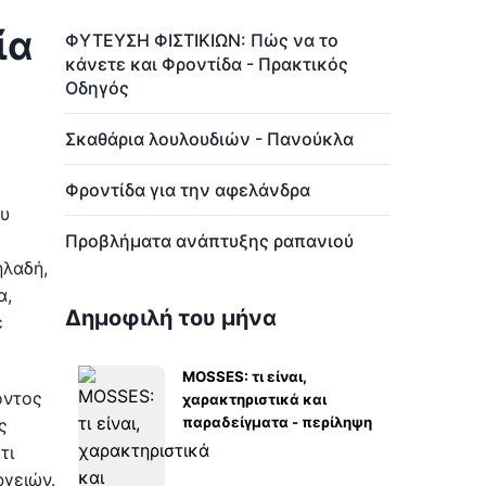
ία
ΦΥΤΕΥΣΗ ΦΙΣΤΙΚΙΩΝ: Πώς να το
κάνετε και Φροντίδα - Πρακτικός
Οδηγός
Σκαθάρια λουλουδιών - Πανούκλα
Φροντίδα για την αφελάνδρα
ου
Προβλήματα ανάπτυξης ραπανιού
ηλαδή,
α,
Δημοφιλή του μήνα
ε
MOSSES: τι είναι,
όντος
χαρακτηριστικά και
παραδείγματα - περίληψη
ς
τι
γειών.