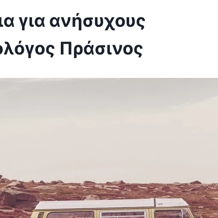
α για ανήσυχους
ολόγος Πράσινος