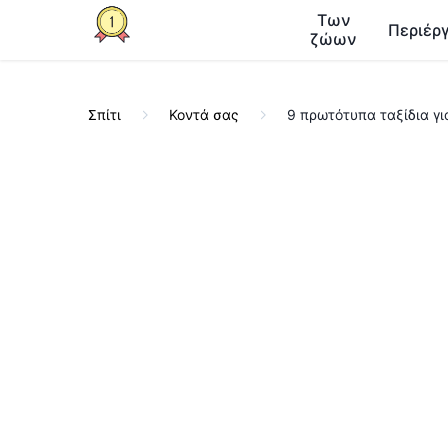
Των
Περιέργ
ζώων
Σπίτι
Κοντά σας
9 πρωτότυπα ταξίδια γ