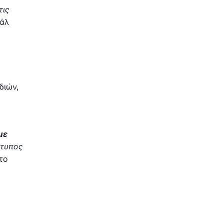
τις
ιάλ
διών,
με
ότυπος
το