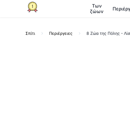
Των
Περιέργ
ζώων
Σπίτι
Περιέργειες
8 Ζώα της Πόλης - Λί