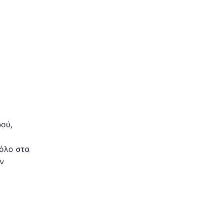
ρού,
ρόλο στα
ν