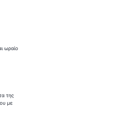
αι ωραίο
τα της
μου με