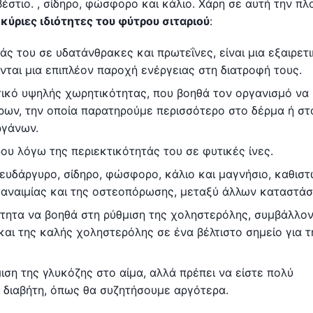
έστιο. , σίδηρο, φώσφορο και κάλιο. Χάρη σε αυτή την πλ
α
κύριες ιδιότητες του φύτρου σιταριού
:
ς του σε υδατάνθρακες και πρωτεΐνες, είναι μια εξαιρετ
νται μια επιπλέον παροχή ενέργειας στη διατροφή τους.
τικό υψηλής χωρητικότητας, που βοηθά τον οργανισμό να
ων, την οποία παρατηρούμε περισσότερο στο δέρμα ή στ
ργάνων.
ου λόγω της περιεκτικότητάς του σε φυτικές ίνες.
ψευδάργυρο, σίδηρο, φώσφορο, κάλιο και μαγνήσιο, καθισ
ς αναιμίας και της οστεοπόρωσης, μεταξύ άλλων καταστά
ότητα να βοηθά στη ρύθμιση της χοληστερόλης, συμβάλλο
αι της καλής χοληστερόλης σε ένα βέλτιστο σημείο για τ
ση της γλυκόζης στο αίμα, αλλά πρέπει να είστε πολύ
 διαβήτη, όπως θα συζητήσουμε αργότερα.