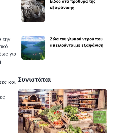
Είδος στα πρόθυρα της
εξαφάνισης
α την
Ζώα του γλυκού νερού που
απειλούνται με εξαφάνιση
τικό
έως για
η
Συνιστάται
τες και
λες