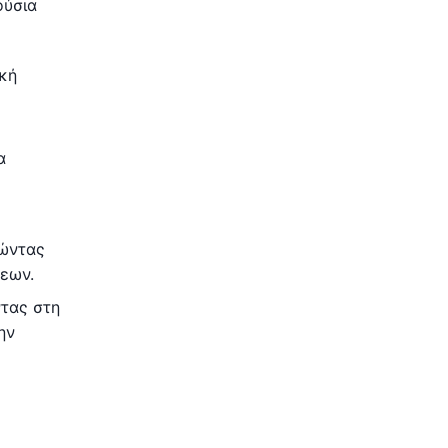
ούσια
ική
α
τώντας
σεων.
ντας στη
ην