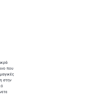
ικρά
ινο που
 μαγικές
η στην
κό
νετε