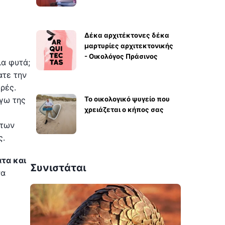
Δέκα αρχιτέκτονες δέκα
μαρτυρίες αρχιτεκτονικής
- Οικολόγος Πράσινος
λα φυτά;
ατε την
ρές.
γω της
Το οικολογικό ψυγείο που
χρειάζεται ο κήπος σας
 των
ς.
ατα και
Συνιστάται
να