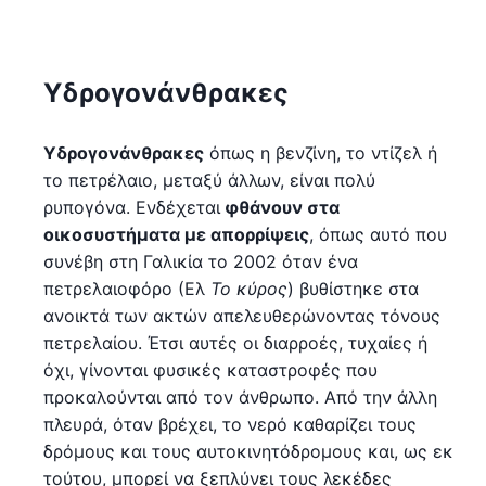
Υδρογονάνθρακες
Υδρογονάνθρακες
όπως η βενζίνη, το ντίζελ ή
το πετρέλαιο, μεταξύ άλλων, είναι πολύ
ρυπογόνα. Ενδέχεται
φθάνουν στα
οικοσυστήματα με απορρίψεις
, όπως αυτό που
συνέβη στη Γαλικία το 2002 όταν ένα
πετρελαιοφόρο (Ελ
Το κύρος
) βυθίστηκε στα
ανοικτά των ακτών απελευθερώνοντας τόνους
πετρελαίου. Έτσι αυτές οι διαρροές, τυχαίες ή
όχι, γίνονται φυσικές καταστροφές που
προκαλούνται από τον άνθρωπο. Από την άλλη
πλευρά, όταν βρέχει, το νερό καθαρίζει τους
δρόμους και τους αυτοκινητόδρομους και, ως εκ
τούτου, μπορεί να ξεπλύνει τους λεκέδες