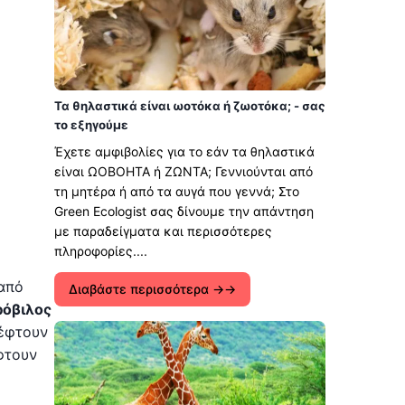
Τα θηλαστικά είναι ωοτόκα ή ζωοτόκα; - σας
το εξηγούμε
Έχετε αμφιβολίες για το εάν τα θηλαστικά
είναι ΩΟΒΟΗΤΑ ή ΖΩΝΤΑ; Γεννιούνται από
τη μητέρα ή από τα αυγά που γεννά; Στο
Green Ecologist σας δίνουμε την απάντηση
με παραδείγματα και περισσότερες
πληροφορίες....
 από
Διαβάστε περισσότερα →
ρόβιλος
πέφτουν
φτουν