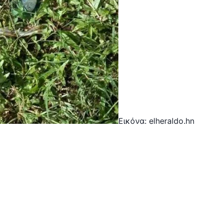
Εικόνα: elheraldo.hn