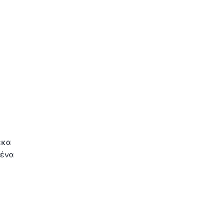
έκα
 ένα