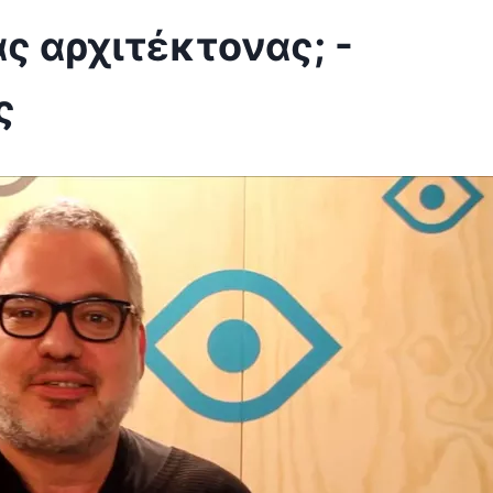
ας αρχιτέκτονας; -
ς