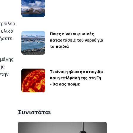
τρέιλερ
 υλικά
Ποιες είναι οι φυσικές
ζήσετε
καταστάσεις του νερού για
τα παιδιά
ομένης
ης
Τι είναι η ηλιακή καταιγίδα
στην
και η επίδρασή της στη Γη
- θα σας πούμε
Συνιστάται