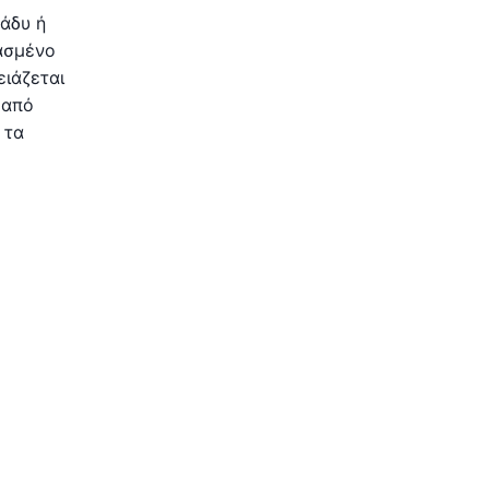
ράδυ ή
ιασμένο
ιάζεται
 από
 τα