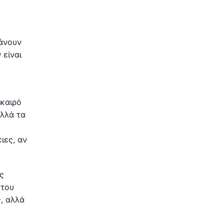
κάνουν
 είναι
 καιρό
αλλά τα
ιες, αν
ς
 του
, αλλά