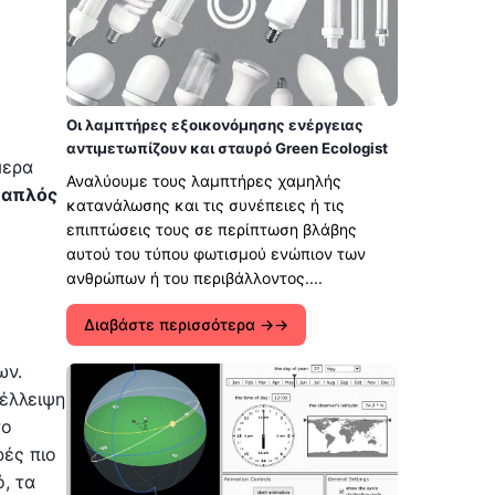
Οι λαμπτήρες εξοικονόμησης ενέργειας
αντιμετωπίζουν και σταυρό Green Ecologist
μερα
Αναλύουμε τους λαμπτήρες χαμηλής
Υ
απλός
κατανάλωσης και τις συνέπειες ή τις
επιπτώσεις τους σε περίπτωση βλάβης
αυτού του τύπου φωτισμού ενώπιον των
ανθρώπων ή του περιβάλλοντος....
Διαβάστε περισσότερα →
ων.
 έλλειψη
το
ρές πιο
, τα