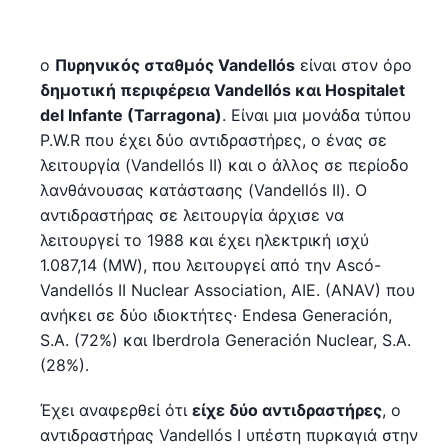
ο
Πυρηνικός σταθμός Vandellós
είναι στον όρο
δημοτική περιφέρεια Vandellós και Hospitalet
del Infante (Tarragona)
. Είναι μια μονάδα τύπου
P.W.R που έχει δύο αντιδραστήρες, ο ένας σε
λειτουργία (Vandellós II) και ο άλλος σε περίοδο
λανθάνουσας κατάστασης (Vandellós II). Ο
αντιδραστήρας σε λειτουργία άρχισε να
λειτουργεί το 1988 και έχει ηλεκτρική ισχύ
1.087,14 (MW), που λειτουργεί από την Ascó-
Vandellós II Nuclear Association, AIE. (ANAV) που
ανήκει σε δύο ιδιοκτήτες· Endesa Generación,
S.A. (72%) και Iberdrola Generación Nuclear, S.A.
(28%).
Έχει αναφερθεί ότι
είχε δύο αντιδραστήρες
, ο
αντιδραστήρας Vandellós I υπέστη πυρκαγιά στην