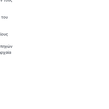
ν τους
 του
ίους
 πηγών
αρχαία