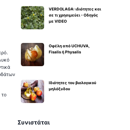
VERDOLAGA: ιδιότητες και
σε τι χρησιμεύει - Οδηγός
με VIDEO
Οφέλη από UCHUVA,
ερό.
Fisalis ή Physalis
γλυκό
ντικά
 υδάτων
Ιδιότητες του βιολογικού
μηλόξυδου
 το
Συνιστάται